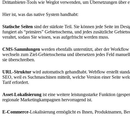
Drittanbieter-Tools wie Weglot verwenden, um Übersetzungen über ei
Hier ist, was das native System handhabt:
Statische Seiten
sind der stärkste Teil. Sie können jede Seite im De
fungiert als “primäres” Gebietsschema, und jedes zusätzliche Gebiets
veraltet, sodass Sie wissen, was aufgefrischt werden muss.
CMS-Sammlungen
werden ebenfalls unterstützt, aber der Workflow i
wechseln zum Ziel-Gebietsschema und übersetzen jedes Feld manuell. 
sie überschreiben.
URL-Struktur
wird automatisch gehandhabt. Webflow erstellt stan
SEO, weil es Suchmaschinen mitteilt, welche Version einer Seite we
Tarif erfordert.
Asset-Lokalisierung
ist eine weitere leistungsstarke Funktion (gesp
regionale Marketingkampagnen hervorragend ist.
E-Commerce
-Lokalisierung ermöglicht es Ihnen, Produktnamen, Bes