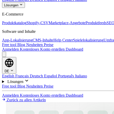
Lösungen
E-Commerce
Produktkatalog
Shopify-CSV
Marketplace-Angebote
Produktfeeds
SEO
Software und Inhalte
App-Lokalisierung
CMS-Inhalte
Help Center
Spielelokalisierung
Umfra
Free tool
Blog
Neuheiten
Preise
Anmelden
Kostenloses Konto erstellen
Dashboard
DE
English
Français
Deutsch
Español
Português
Italiano
Lösungen
Free tool
Blog
Neuheiten
Preise
Anmelden
Kostenloses Konto erstellen
Dashboard
Zurück zu allen Artikeln