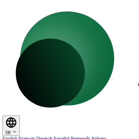
DE
English
Français
Deutsch
Español
Português
Italiano