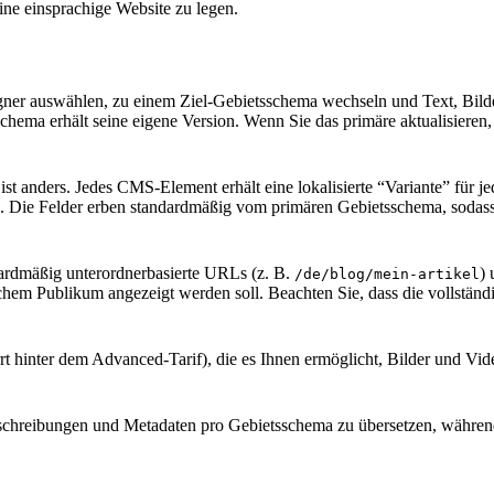
ne einsprachige Website zu legen.
signer auswählen, zu einem Ziel-Gebietsschema wechseln und Text, Bild
schema erhält seine eigene Version. Wenn Sie das primäre aktualisieren
st anders. Jedes CMS-Element erhält eine lokalisierte “Variante” für j
Die Felder erben standardmäßig vom primären Gebietsschema, sodass ni
dardmäßig unterordnerbasierte URLs (z. B.
)
/de/blog/mein-artikel
lchem Publikum angezeigt werden soll. Beachten Sie, dass die vollstä
errt hinter dem Advanced-Tarif), die es Ihnen ermöglicht, Bilder und V
chreibungen und Metadaten pro Gebietsschema zu übersetzen, während P