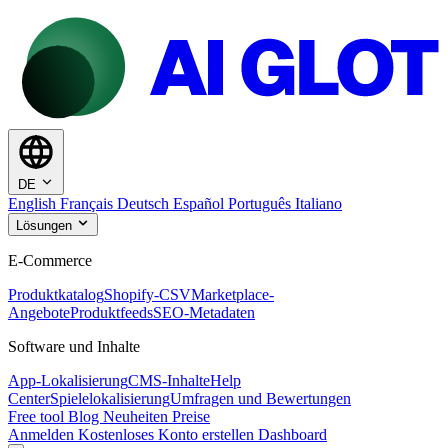
DE
English
Français
Deutsch
Español
Português
Italiano
Lösungen
E-Commerce
Produktkatalog
Shopify-CSV
Marketplace-
Angebote
Produktfeeds
SEO-Metadaten
Software und Inhalte
App-Lokalisierung
CMS-Inhalte
Help
Center
Spielelokalisierung
Umfragen und Bewertungen
Free tool
Blog
Neuheiten
Preise
Anmelden
Kostenloses Konto erstellen
Dashboard