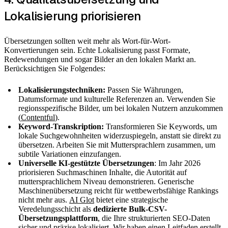
Lokalisierung priorisieren
Übersetzungen sollten weit mehr als Wort-für-Wort-
Konvertierungen sein. Echte Lokalisierung passt Formate,
Redewendungen und sogar Bilder an den lokalen Markt an.
Berücksichtigen Sie Folgendes:
Lokalisierungstechniken:
Passen Sie Währungen,
Datumsformate und kulturelle Referenzen an. Verwenden Sie
regionsspezifische Bilder, um bei lokalen Nutzern anzukommen
(
Contentful
).
Keyword-Transkription:
Transformieren Sie Keywords, um
lokale Suchgewohnheiten widerzuspiegeln, anstatt sie direkt zu
übersetzen. Arbeiten Sie mit Muttersprachlern zusammen, um
subtile Variationen einzufangen.
Universelle KI-gestützte Übersetzungen
: Im Jahr 2026
priorisieren Suchmaschinen Inhalte, die Autorität auf
muttersprachlichem Niveau demonstrieren. Generische
Maschinenübersetzung reicht für wettbewerbsfähige Rankings
nicht mehr aus.
AI Glot
bietet eine strategische
Veredelungsschicht als
dedizierte Bulk-CSV-
Übersetzungsplattform
, die Ihre strukturierten SEO-Daten
sicher und präzise lokalisiert. Wir haben einen Leitfaden erstellt,