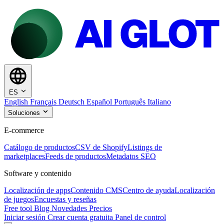
ES
English
Français
Deutsch
Español
Português
Italiano
Soluciones
E-commerce
Catálogo de productos
CSV de Shopify
Listings de
marketplaces
Feeds de productos
Metadatos SEO
Software y contenido
Localización de apps
Contenido CMS
Centro de ayuda
Localización
de juegos
Encuestas y reseñas
Free tool
Blog
Novedades
Precios
Iniciar sesión
Crear cuenta gratuita
Panel de control