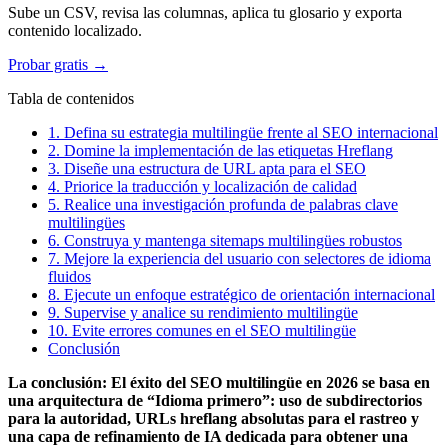
Sube un CSV, revisa las columnas, aplica tu glosario y exporta
contenido localizado.
Probar gratis →
Tabla de contenidos
1. Defina su estrategia multilingüe frente al SEO internacional
2. Domine la implementación de las etiquetas Hreflang
3. Diseñe una estructura de URL apta para el SEO
4. Priorice la traducción y localización de calidad
5. Realice una investigación profunda de palabras clave
multilingües
6. Construya y mantenga sitemaps multilingües robustos
7. Mejore la experiencia del usuario con selectores de idioma
fluidos
8. Ejecute un enfoque estratégico de orientación internacional
9. Supervise y analice su rendimiento multilingüe
10. Evite errores comunes en el SEO multilingüe
Conclusión
La conclusión: El éxito del SEO multilingüe en 2026 se basa en
una arquitectura de “Idioma primero”: uso de subdirectorios
para la autoridad, URLs hreflang absolutas para el rastreo y
una capa de refinamiento de IA dedicada para obtener una