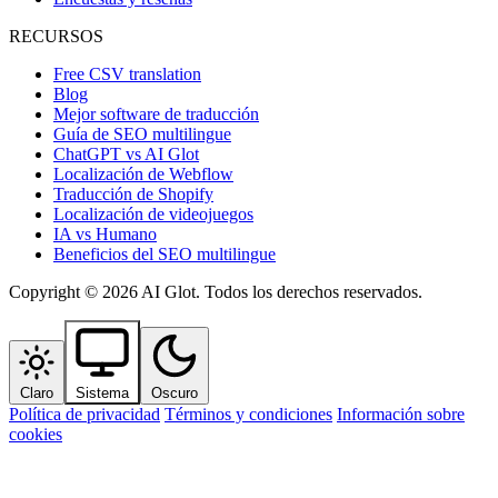
RECURSOS
Free CSV translation
Blog
Mejor software de traducción
Guía de SEO multilingue
ChatGPT vs AI Glot
Localización de Webflow
Traducción de Shopify
Localización de videojuegos
IA vs Humano
Beneficios del SEO multilingue
Copyright © 2026 AI Glot. Todos los derechos reservados.
Claro
Sistema
Oscuro
Política de privacidad
Términos y condiciones
Información sobre
cookies