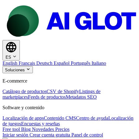
ES
English
Français
Deutsch
Español
Português
Italiano
Soluciones
E-commerce
Catálogo de productos
CSV de Shopify
Listings de
marketplaces
Feeds de productos
Metadatos SEO
Software y contenido
Localización de apps
Contenido CMS
Centro de ayuda
Localización
de juegos
Encuestas y reseñas
Free tool
Blog
Novedades
Precios
Iniciar sesión
Crear cuenta gratuita
Panel de control