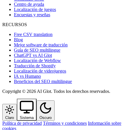
Centro de ayuda
Localización de juegos
Encuestas y reseñas
RECURSOS
Free CSV translation
Blog
Mejor software de traducción
Guía de SEO multilingue
ChatGPT vs AI Glot
Localización de Webflow
Traducción de Shopify
Localización de videojuegos
IA vs Humano
Beneficios del SEO multilingue
Copyright © 2026 AI Glot. Todos los derechos reservados.
Claro
Sistema
Oscuro
Política de privacidad
Términos y condiciones
Información sobre
cookies