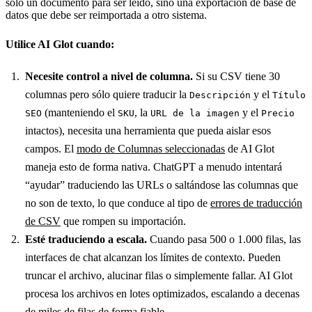
sólo un documento para ser leído, sino una exportación de base de
datos que debe ser reimportada a otro sistema.
Utilice AI Glot cuando:
Necesite control a nivel de columna.
Si su CSV tiene 30
columnas pero sólo quiere traducir la
y el
Descripción
Título
(manteniendo el
, la
y el
SEO
SKU
URL de la imagen
Precio
intactos), necesita una herramienta que pueda aislar esos
campos. El
modo de Columnas seleccionadas
de AI Glot
maneja esto de forma nativa. ChatGPT a menudo intentará
“ayudar” traduciendo las URLs o saltándose las columnas que
no son de texto, lo que conduce al tipo de
errores de traducción
de CSV
que rompen su importación.
Esté traduciendo a escala.
Cuando pasa 500 o 1.000 filas, las
interfaces de chat alcanzan los límites de contexto. Pueden
truncar el archivo, alucinar filas o simplemente fallar. AI Glot
procesa los archivos en lotes optimizados, escalando a decenas
de miles de filas de forma fiable.