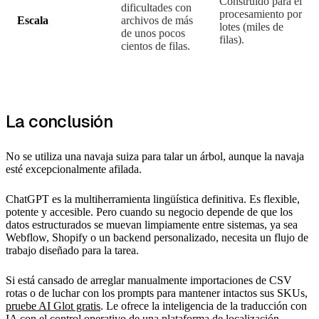
Construido para el
dificultades con
procesamiento por
Escala
archivos de más
lotes (miles de
de unos pocos
filas).
cientos de filas.
La conclusión
No se utiliza una navaja suiza para talar un árbol, aunque la navaja
esté excepcionalmente afilada.
ChatGPT es la multiherramienta lingüística definitiva. Es flexible,
potente y accesible. Pero cuando su negocio depende de que los
datos estructurados se muevan limpiamente entre sistemas, ya sea
Webflow, Shopify o un backend personalizado, necesita un flujo de
trabajo diseñado para la tarea.
Si está cansado de arreglar manualmente importaciones de CSV
rotas o de luchar con los prompts para mantener intactos sus SKUs,
pruebe AI Glot gratis
. Le ofrece la inteligencia de la traducción con
IA con el control operativo de una plataforma de localización