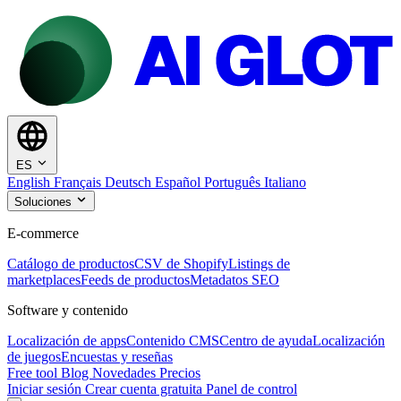
ES
English
Français
Deutsch
Español
Português
Italiano
Soluciones
E-commerce
Catálogo de productos
CSV de Shopify
Listings de
marketplaces
Feeds de productos
Metadatos SEO
Software y contenido
Localización de apps
Contenido CMS
Centro de ayuda
Localización
de juegos
Encuestas y reseñas
Free tool
Blog
Novedades
Precios
Iniciar sesión
Crear cuenta gratuita
Panel de control