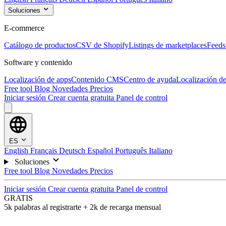
Soluciones
E-commerce
Catálogo de productos
CSV de Shopify
Listings de marketplaces
Feeds
Software y contenido
Localización de apps
Contenido CMS
Centro de ayuda
Localización de
Free tool
Blog
Novedades
Precios
Iniciar sesión
Crear cuenta gratuita
Panel de control
ES
English
Français
Deutsch
Español
Português
Italiano
Soluciones
Free tool
Blog
Novedades
Precios
Iniciar sesión
Crear cuenta gratuita
Panel de control
GRATIS
5k palabras al registrarte + 2k de recarga mensual