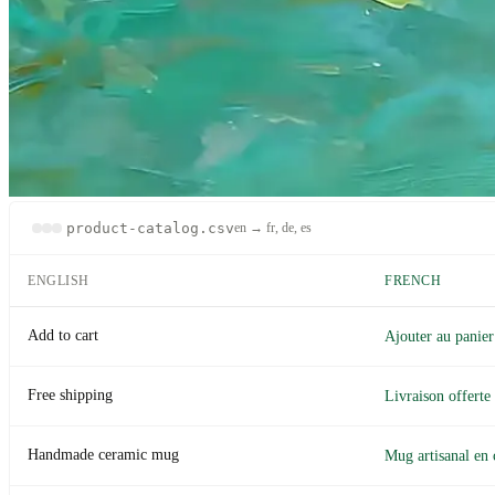
webflow-export.csv
en → nl
SLUG
PAGE TITLE
/pricing
/about
/features