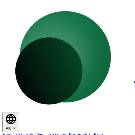
ES
English
Français
Deutsch
Español
Português
Italiano