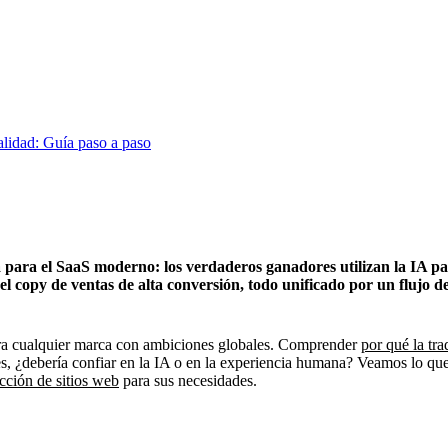
lidad: Guía paso a paso
 para el SaaS moderno: los verdaderos ganadores utilizan la IA pa
opy de ventas de alta conversión, todo unificado por un flujo de t
para cualquier marca con ambiciones globales. Comprender
por qué la tr
nes, ¿debería confiar en la IA o en la experiencia humana? Veamos lo q
cción de sitios web
para sus necesidades.