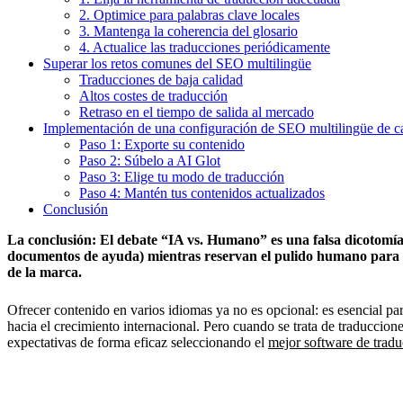
2. Optimice para palabras clave locales
3. Mantenga la coherencia del glosario
4. Actualice las traducciones periódicamente
Superar los retos comunes del SEO multilingüe
Traducciones de baja calidad
Altos costes de traducción
Retraso en el tiempo de salida al mercado
Implementación de una configuración de SEO multilingüe de ca
Paso 1: Exporte su contenido
Paso 2: Súbelo a AI Glot
Paso 3: Elige tu modo de traducción
Paso 4: Mantén tus contenidos actualizados
Conclusión
La conclusión: El debate “IA vs. Humano” es una falsa dicotomía
documentos de ayuda) mientras reservan el pulido humano para el c
de la marca.
Ofrecer contenido en varios idiomas ya no es opcional: es esencial 
hacia el crecimiento internacional. Pero cuando se trata de traduccio
expectativas de forma eficaz seleccionando el
mejor software de tradu