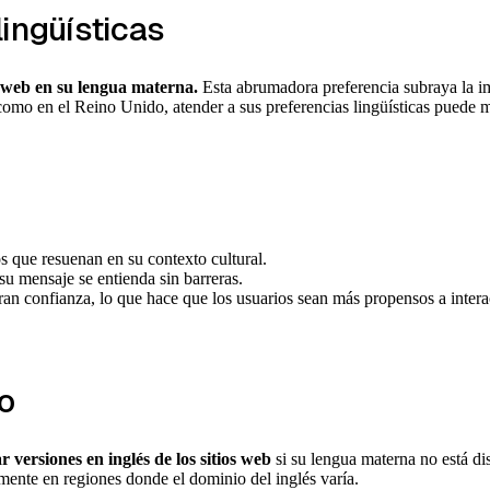
lingüísticas
s web en su lengua materna.
Esta abrumadora preferencia subraya la im
 como en el Reino Unido, atender a sus preferencias lingüísticas puede 
 que resuenan en su contexto cultural.
su mensaje se entienda sin barreras.
an confianza, lo que hace que los usuarios sean más propensos a interac
o
r versiones en inglés de los sitios web
si su lengua materna no está di
lmente en regiones donde el dominio del inglés varía.