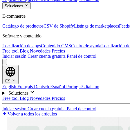
Soluciones
E-commerce
Catálogo de productos
CSV de Shopify
Listings de marketplaces
Feeds
Software y contenido
Localización de apps
Contenido CMS
Centro de ayuda
Localización de
Free tool
Blog
Novedades
Precios
Iniciar sesión
Crear cuenta gratuita
Panel de control
ES
English
Français
Deutsch
Español
Português
Italiano
Soluciones
Free tool
Blog
Novedades
Precios
Iniciar sesión
Crear cuenta gratuita
Panel de control
Volver a todos los artículos