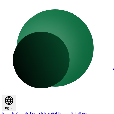
ES
English
Français
Deutsch
Español
Português
Italiano