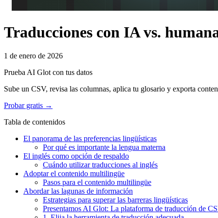
Traducciones con IA vs. humanas
1 de enero de 2026
Prueba AI Glot con tus datos
Sube un CSV, revisa las columnas, aplica tu glosario y exporta conten
Probar gratis →
Tabla de contenidos
El panorama de las preferencias lingüísticas
Por qué es importante la lengua materna
El inglés como opción de respaldo
Cuándo utilizar traducciones al inglés
Adoptar el contenido multilingüe
Pasos para el contenido multilingüe
Abordar las lagunas de información
Estrategias para superar las barreras lingüísticas
Presentamos AI Glot: La plataforma de traducción de CS
1. Elija la herramienta de traducción adecuada