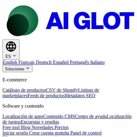
ES
English
Français
Deutsch
Español
Português
Italiano
Soluciones
E-commerce
Catálogo de productos
CSV de Shopify
Listings de
marketplaces
Feeds de productos
Metadatos SEO
Software y contenido
Localización de apps
Contenido CMS
Centro de ayuda
Localización
de juegos
Encuestas y reseñas
Free tool
Blog
Novedades
Precios
Iniciar sesión
Crear cuenta gratuita
Panel de control