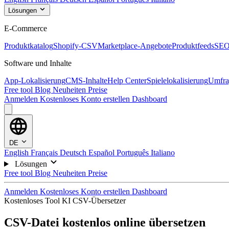
Lösungen
E-Commerce
Produktkatalog
Shopify-CSV
Marketplace-Angebote
Produktfeeds
SEO
Software und Inhalte
App-Lokalisierung
CMS-Inhalte
Help Center
Spielelokalisierung
Umfra
Free tool
Blog
Neuheiten
Preise
Anmelden
Kostenloses Konto erstellen
Dashboard
DE
English
Français
Deutsch
Español
Português
Italiano
Lösungen
Free tool
Blog
Neuheiten
Preise
Anmelden
Kostenloses Konto erstellen
Dashboard
Kostenloses Tool
KI CSV-Übersetzer
CSV-Datei kostenlos online übersetzen