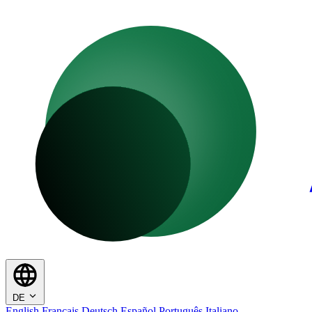
DE
English
Français
Deutsch
Español
Português
Italiano