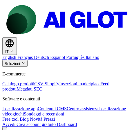
IT
English
Français
Deutsch
Español
Português
Italiano
Soluzioni
E-commerce
Catalogo prodotti
CSV Shopify
Inserzioni marketplace
Feed
prodotti
Metadati SEO
Software e contenuti
Localizzazione app
Contenuti CMS
Centro assistenza
Localizzazione
videogiochi
Sondaggi e recensioni
Free tool
Blog
Novità
Prezzi
Accedi
Crea account gratuito
Dashboard