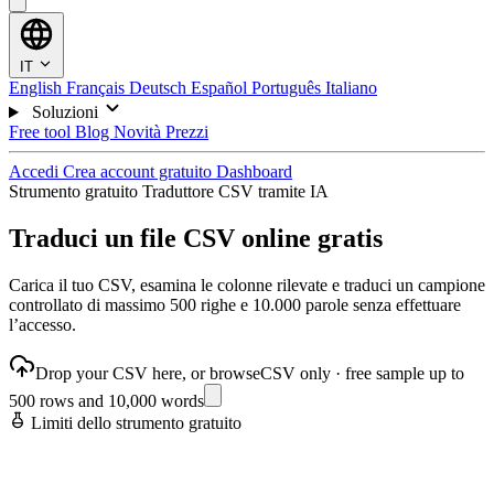
IT
English
Français
Deutsch
Español
Português
Italiano
Soluzioni
Free tool
Blog
Novità
Prezzi
Accedi
Crea account gratuito
Dashboard
Strumento gratuito
Traduttore CSV tramite IA
Traduci un file CSV online gratis
Carica il tuo CSV, esamina le colonne rilevate e traduci un campione
controllato di massimo 500 righe e 10.000 parole senza effettuare
l’accesso.
Drop your CSV here, or browse
CSV only · free sample up to
500 rows and 10,000 words
Limiti dello strumento gratuito