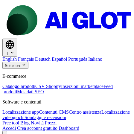
IT
English
Français
Deutsch
Español
Português
Italiano
Soluzioni
E-commerce
Catalogo prodotti
CSV Shopify
Inserzioni marketplace
Feed
prodotti
Metadati SEO
Software e contenuti
Localizzazione app
Contenuti CMS
Centro assistenza
Localizzazione
videogiochi
Sondaggi e recensioni
Free tool
Blog
Novità
Prezzi
Accedi
Crea account gratuito
Dashboard