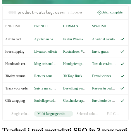
product-catalog.csv
en → fr, de, es
Batch complete
ENGLISH
FRENCH
GERMAN
SPANISH
Ajouter au panier
In den Warenkorb
Añadir al carrito
Add to cart
Livraison offerte
Kostenloser Versand
Envío gratis
Free shipping
Mug artisanal en céramique
Handgefertigte Keramiktasse
Taza de cerámica artesanal
Handmade ceramic mug
Retours sous 30 jours
30 Tage Rückgaberecht
Devoluciones en 30 días
30-day returns
Suivre ma commande
Bestellung verfolgen
Rastrea tu pedido
Track your order
Emballage cadeau
Geschenkverpackung
Envoltorio de regalo
Gift wrapping
Single column
Multi-language columns
Selected columns
Full CSV
Traduci i tuoi metadati SEO in 3 passaggi