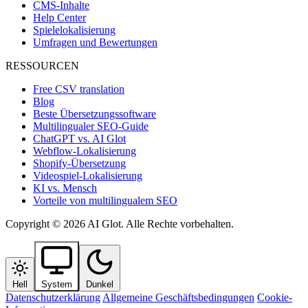
CMS-Inhalte
Help Center
Spielelokalisierung
Umfragen und Bewertungen
RESSOURCEN
Free CSV translation
Blog
Beste Übersetzungssoftware
Multilingualer SEO-Guide
ChatGPT vs. AI Glot
Webflow-Lokalisierung
Shopify-Übersetzung
Videospiel-Lokalisierung
KI vs. Mensch
Vorteile von multilingualem SEO
Copyright © 2026 AI Glot. Alle Rechte vorbehalten.
Hell
System
Dunkel
Datenschutzerklärung
Allgemeine Geschäftsbedingungen
Cookie-