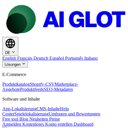
DE
English
Français
Deutsch
Español
Português
Italiano
Lösungen
E-Commerce
Produktkatalog
Shopify-CSV
Marketplace-
Angebote
Produktfeeds
SEO-Metadaten
Software und Inhalte
App-Lokalisierung
CMS-Inhalte
Help
Center
Spielelokalisierung
Umfragen und Bewertungen
Free tool
Blog
Neuheiten
Preise
Anmelden
Kostenloses Konto erstellen
Dashboard