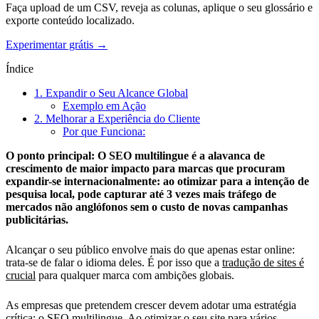
Faça upload de um CSV, reveja as colunas, aplique o seu glossário e
exporte conteúdo localizado.
Experimentar grátis →
Índice
1. Expandir o Seu Alcance Global
Exemplo em Ação
2. Melhorar a Experiência do Cliente
Por que Funciona:
O ponto principal: O SEO multilingue é a alavanca de
crescimento de maior impacto para marcas que procuram
expandir-se internacionalmente: ao otimizar para a intenção de
pesquisa local, pode capturar até 3 vezes mais tráfego de
mercados não anglófonos sem o custo de novas campanhas
publicitárias.
Alcançar o seu público envolve mais do que apenas estar online:
trata-se de falar o idioma deles. É por isso que a
tradução de sites é
crucial
para qualquer marca com ambições globais.
As empresas que pretendem crescer devem adotar uma estratégia
crítica: o
SEO multilingue
. Ao otimizar o seu site para vários