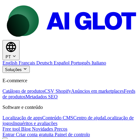
PT
English
Français
Deutsch
Español
Português
Italiano
Soluções
E-commerce
Catálogo de produtos
CSV Shopify
Anúncios em marketplaces
Feeds
de produtos
Metadados SEO
Software e conteúdo
Localização de apps
Conteúdo CMS
Centro de ajuda
Localização de
jogos
Inquéritos e avaliações
Free tool
Blog
Novidades
Preços
Entrar
Criar conta gratuita
Painel de controlo