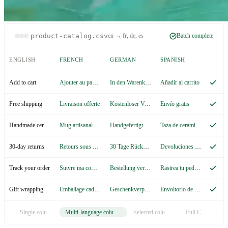
product-catalog.csv
en → fr, de, es
Batch complete
ENGLISH
FRENCH
GERMAN
SPANISH
Ajouter au panier
In den Warenkorb
Añadir al carrito
Add to cart
Livraison offerte
Kostenloser Versand
Envío gratis
Free shipping
Mug artisanal en céramique
Handgefertigte Keramiktasse
Taza de cerámica artesanal
Handmade ceramic mug
Retours sous 30 jours
30 Tage Rückgaberecht
Devoluciones en 30 días
30-day returns
Suivre ma commande
Bestellung verfolgen
Rastrea tu pedido
Track your order
Emballage cadeau
Geschenkverpackung
Envoltorio de regalo
Gift wrapping
Single column
Multi-language columns
Selected columns
Full CSV