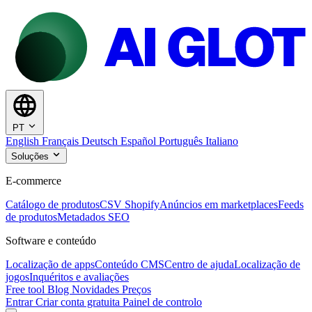
PT
English
Français
Deutsch
Español
Português
Italiano
Soluções
E-commerce
Catálogo de produtos
CSV Shopify
Anúncios em marketplaces
Feeds
de produtos
Metadados SEO
Software e conteúdo
Localização de apps
Conteúdo CMS
Centro de ajuda
Localização de
jogos
Inquéritos e avaliações
Free tool
Blog
Novidades
Preços
Entrar
Criar conta gratuita
Painel de controlo