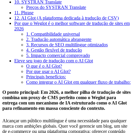
10. SYSTRAN Translate
Preços do SYSTRAN Translate
11. Phrase
12. AI Glot (A plataforma dedicada à tradução de CSV)
Por que o Weglot é o melhor software de tradução de sites em
2026
1. Compatibilidade universal
2. Tradução automática abrangente
3. Recursos de SEO multilíngue otimizados
4. Gestão flexível de tradução
5. Impacto comercial comprovado
Eleve seu jogo de tradução com o AI Glot
O que é o AI Glot?
Por que usar o AI Glot?
Principais benefícios:
Como integrar o AI Glot em qualquer fluxo de trabalho:
O ponto principal: Em 2026, a melhor pilha de tradução de sites
combina um proxy de CMS perfeito como o Weglot para
entrega com um mecanismo de IA estruturado como o AI Glot
para refinamento em massa consciente do contexto.
Alcançar um público multilíngue é uma necessidade para qualquer
marca com ambições globais. Quer você gerencie um blog, um site
de e-commerce ou uma plataforma corporativa: oferecer conteúdo