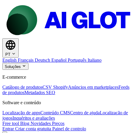
PT
English
Français
Deutsch
Español
Português
Italiano
Soluções
E-commerce
Catálogo de produtos
CSV Shopify
Anúncios em marketplaces
Feeds
de produtos
Metadados SEO
Software e conteúdo
Localização de apps
Conteúdo CMS
Centro de ajuda
Localização de
jogos
Inquéritos e avaliações
Free tool
Blog
Novidades
Preços
Entrar
Criar conta gratuita
Painel de controlo