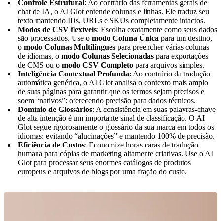
Controle Estrutural
: Ao contrário das ferramentas gerais de
chat de IA, o AI Glot entende colunas e linhas. Ele traduz seu
texto mantendo IDs, URLs e SKUs completamente intactos.
Modos de CSV flexíveis
: Escolha exatamente como seus dados
são processados. Use o
modo Coluna Única
para um destino,
o
modo Colunas Multilíngues
para preencher várias colunas
de idiomas, o
modo Colunas Selecionadas
para exportações
de CMS ou o
modo CSV Completo
para arquivos simples.
Inteligência Contextual Profunda
: Ao contrário da tradução
automática genérica, o AI Glot analisa o contexto mais amplo
de suas páginas para garantir que os termos sejam precisos e
soem “nativos”: oferecendo precisão para dados técnicos.
Domínio de Glossários
: A consistência em suas palavras-chave
de alta intenção é um importante sinal de classificação. O AI
Glot segue rigorosamente o glossário da sua marca em todos os
idiomas: evitando “alucinações” e mantendo 100% de precisão.
Eficiência de Custos
: Economize horas caras de tradução
humana para cópias de marketing altamente criativas. Use o AI
Glot para processar seus enormes catálogos de produtos
europeus e arquivos de blogs por uma fração do custo.