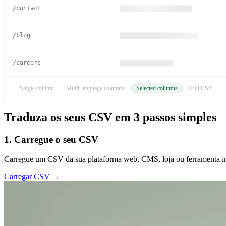
Vertel ons over je project
/contact
Inzichten en productnieuws
/blog
Bouw met ons mee
/careers
Single column
Multi-language columns
Selected columns
Full CSV
Traduza os seus CSV em 3 passos simples
1. Carregue o seu CSV
Carregue um CSV da sua plataforma web, CMS, loja ou ferramenta in
Carregar CSV →