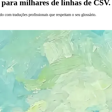
 para milhares de linhas de CSV.
o com traduções profissionais que respeitam o seu glossário.