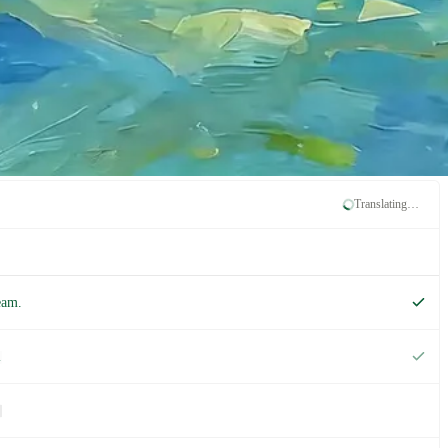
Translating…
eam.
.
.