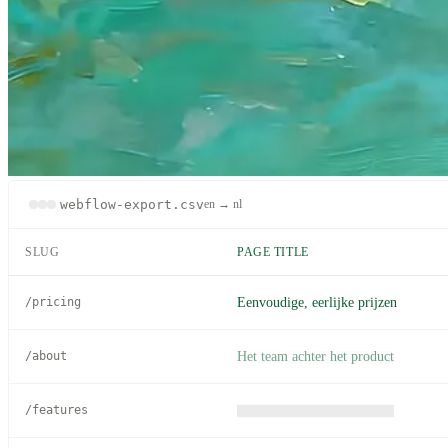
webflow-export.csv
en → nl
SLUG
PAGE TITLE
Eenvoudige, eerlijke prijzen
/pricing
Het team achter het product
/about
Alles om sneller te lanceren
/features