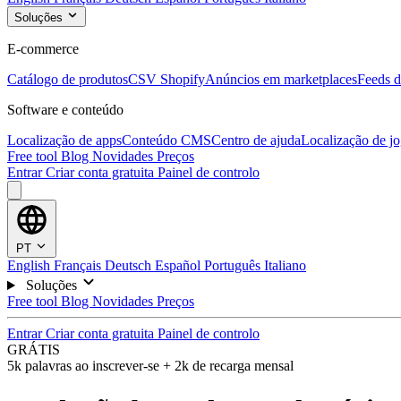
Soluções
E-commerce
Catálogo de produtos
CSV Shopify
Anúncios em marketplaces
Feeds d
Software e conteúdo
Localização de apps
Conteúdo CMS
Centro de ajuda
Localização de j
Free tool
Blog
Novidades
Preços
Entrar
Criar conta gratuita
Painel de controlo
PT
English
Français
Deutsch
Español
Português
Italiano
Soluções
Free tool
Blog
Novidades
Preços
Entrar
Criar conta gratuita
Painel de controlo
GRÁTIS
5k palavras ao inscrever-se + 2k de recarga mensal