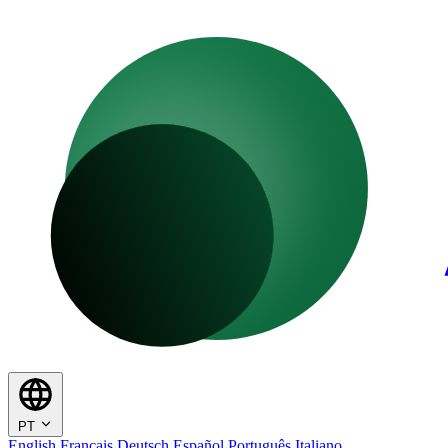
PT
English
Français
Deutsch
Español
Português
Italiano