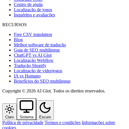
Centro de ajuda
Localização de jogos
Inquéritos e avaliações
RECURSOS
Free CSV translation
Blog
Melhor software de tradução
Guia de SEO multilingue
ChatGPT vs AI Glot
Localização Webflow
Tradução Shopify
Localização de videojogos
IA vs Humano
Benefícios do SEO multilingue
Copyright © 2026 AI Glot. Todos os direitos reservados.
Claro
Sistema
Escuro
Política de privacidade
Termos e condições
Informações sobre
cookies