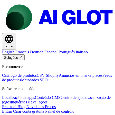
PT
English
Français
Deutsch
Español
Português
Italiano
Soluções
E-commerce
Catálogo de produtos
CSV Shopify
Anúncios em marketplaces
Feeds
de produtos
Metadados SEO
Software e conteúdo
Localização de apps
Conteúdo CMS
Centro de ajuda
Localização de
jogos
Inquéritos e avaliações
Free tool
Blog
Novidades
Preços
Entrar
Criar conta gratuita
Painel de controlo