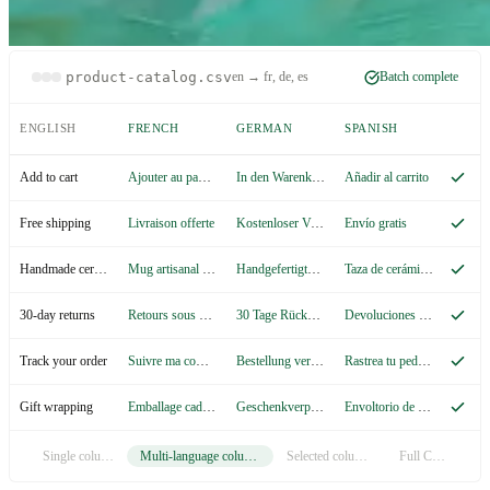
product-catalog.csv
en → fr, de, es
Batch complete
ENGLISH
FRENCH
GERMAN
SPANISH
Ajouter au panier
In den Warenkorb
Añadir al carrito
Add to cart
Livraison offerte
Kostenloser Versand
Envío gratis
Free shipping
Mug artisanal en céramique
Handgefertigte Keramiktasse
Taza de cerámica artesanal
Handmade ceramic mug
Retours sous 30 jours
30 Tage Rückgaberecht
Devoluciones en 30 días
30-day returns
Suivre ma commande
Bestellung verfolgen
Rastrea tu pedido
Track your order
Emballage cadeau
Geschenkverpackung
Envoltorio de regalo
Gift wrapping
Single column
Multi-language columns
Selected columns
Full CSV