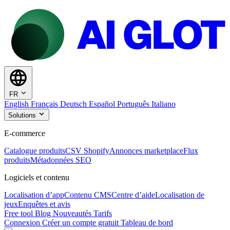
FR
English
Français
Deutsch
Español
Português
Italiano
Solutions
E-commerce
Catalogue produits
CSV Shopify
Annonces marketplace
Flux
produits
Métadonnées SEO
Logiciels et contenu
Localisation d’app
Contenu CMS
Centre d’aide
Localisation de
jeux
Enquêtes et avis
Free tool
Blog
Nouveautés
Tarifs
Connexion
Créer un compte gratuit
Tableau de bord