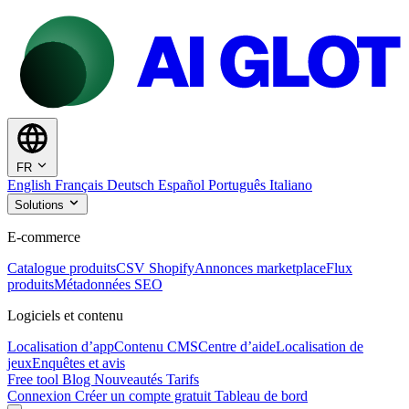
FR
English
Français
Deutsch
Español
Português
Italiano
Solutions
E-commerce
Catalogue produits
CSV Shopify
Annonces marketplace
Flux
produits
Métadonnées SEO
Logiciels et contenu
Localisation d’app
Contenu CMS
Centre d’aide
Localisation de
jeux
Enquêtes et avis
Free tool
Blog
Nouveautés
Tarifs
Connexion
Créer un compte gratuit
Tableau de bord