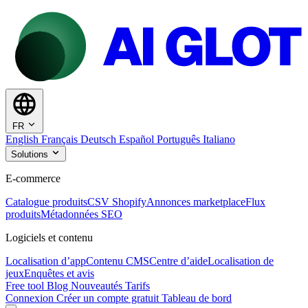
FR
English
Français
Deutsch
Español
Português
Italiano
Solutions
E-commerce
Catalogue produits
CSV Shopify
Annonces marketplace
Flux
produits
Métadonnées SEO
Logiciels et contenu
Localisation d’app
Contenu CMS
Centre d’aide
Localisation de
jeux
Enquêtes et avis
Free tool
Blog
Nouveautés
Tarifs
Connexion
Créer un compte gratuit
Tableau de bord