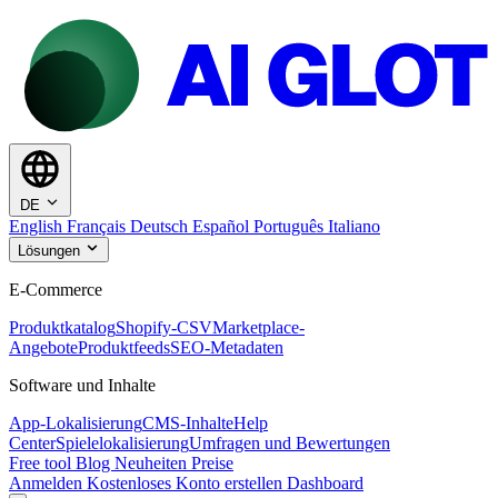
DE
English
Français
Deutsch
Español
Português
Italiano
Lösungen
E-Commerce
Produktkatalog
Shopify-CSV
Marketplace-
Angebote
Produktfeeds
SEO-Metadaten
Software und Inhalte
App-Lokalisierung
CMS-Inhalte
Help
Center
Spielelokalisierung
Umfragen und Bewertungen
Free tool
Blog
Neuheiten
Preise
Anmelden
Kostenloses Konto erstellen
Dashboard