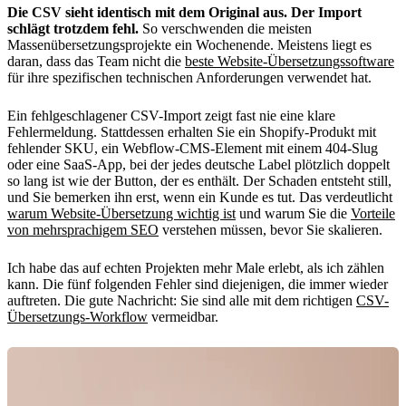
Die CSV sieht identisch mit dem Original aus. Der Import
schlägt trotzdem fehl.
So verschwenden die meisten
Massenübersetzungsprojekte ein Wochenende. Meistens liegt es
daran, dass das Team nicht die
beste Website-Übersetzungssoftware
für ihre spezifischen technischen Anforderungen verwendet hat.
Ein fehlgeschlagener CSV-Import zeigt fast nie eine klare
Fehlermeldung. Stattdessen erhalten Sie ein Shopify-Produkt mit
fehlender SKU, ein Webflow-CMS-Element mit einem 404-Slug
oder eine SaaS-App, bei der jedes deutsche Label plötzlich doppelt
so lang ist wie der Button, der es enthält. Der Schaden entsteht still,
und Sie bemerken ihn erst, wenn ein Kunde es tut. Das verdeutlicht
warum Website-Übersetzung wichtig ist
und warum Sie die
Vorteile
von mehrsprachigem SEO
verstehen müssen, bevor Sie skalieren.
Ich habe das auf echten Projekten mehr Male erlebt, als ich zählen
kann. Die fünf folgenden Fehler sind diejenigen, die immer wieder
auftreten. Die gute Nachricht: Sie sind alle mit dem richtigen
CSV-
Übersetzungs-Workflow
vermeidbar.