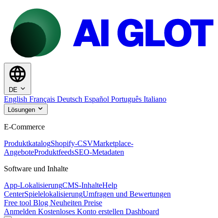
DE
English
Français
Deutsch
Español
Português
Italiano
Lösungen
E-Commerce
Produktkatalog
Shopify-CSV
Marketplace-
Angebote
Produktfeeds
SEO-Metadaten
Software und Inhalte
App-Lokalisierung
CMS-Inhalte
Help
Center
Spielelokalisierung
Umfragen und Bewertungen
Free tool
Blog
Neuheiten
Preise
Anmelden
Kostenloses Konto erstellen
Dashboard