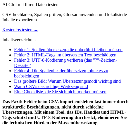
AI Glot mit Ihren Daten testen
CSV hochladen, Spalten prüfen, Glossar anwenden und lokalisierte
Inhalte exportieren.
Kostenlos testen →
Inhaltsverzeichnis
Fehler 1: Spalten übersetzen, die unberührt bleiben müssen
Fehler 2: HTML-Tags im übersetzten Text beschädigen
Fehler 3: UTF-8-Kodierung verlieren (das ”?”-Zeichen-
Desaster)
Fehler 4: Die Spaltenheader übersetzen, ohne es zu
beabsichtigen
Das größere Bild: Warum Übersetzungsmodi wichtig sind
Wann CSVs das richtige Werkzeug sind
Eine Checkliste, die Sie sich nicht merken müssen
Das Fazit: Fehler beim CSV-Import entstehen fast immer durch
strukturelle Beschädigungen, nicht durch schlechte
Übersetzungen. Mit einem Tool, das IDs, Handles und HTML-
Tags schützt und UTF-8-Kodierung durchsetzt, eliminieren Sie
die technischen Hürden der Massenübersetzung.