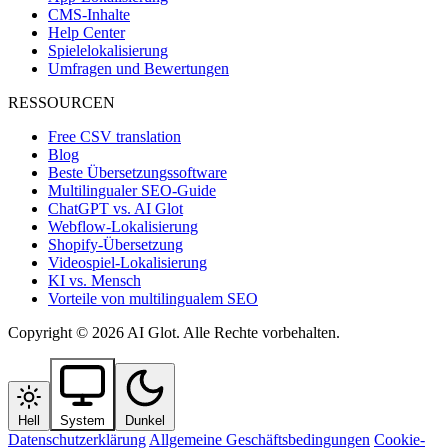
CMS-Inhalte
Help Center
Spielelokalisierung
Umfragen und Bewertungen
RESSOURCEN
Free CSV translation
Blog
Beste Übersetzungssoftware
Multilingualer SEO-Guide
ChatGPT vs. AI Glot
Webflow-Lokalisierung
Shopify-Übersetzung
Videospiel-Lokalisierung
KI vs. Mensch
Vorteile von multilingualem SEO
Copyright © 2026 AI Glot. Alle Rechte vorbehalten.
Hell
System
Dunkel
Datenschutzerklärung
Allgemeine Geschäftsbedingungen
Cookie-