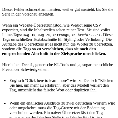
Dieser Fehler schmerzt am meisten, weil er gut aussieht, bis Sie die
Seite in der Vorschau anzeigen.
Wenn ein Website-Übersetzungstool wie Weglot seine CSV
exportiert, sind die Inhaltszellen selten reiner Text. Sie sind voller
Inline-Tags:
,
,
,
. Diese
<wg-1>
<wg-2>
<strong>
<a href="...">
Tags umschließen Textabschnitte für Styling oder Verlinkung. Die
Aufgabe des Übersetzers ist es nicht nur, die Wörter zu übersetzen,
sondern
die Tags so zu verschieben, dass sie noch den
entsprechenden Abschnitt in der Zielsprache umschließen.
Hier haben DeepL, generische KI-Tools und ja, sogar menschliche
Freelancer Schwierigkeiten:
Englisch “Click
here
to learn more” wird zu Deutsch “Klicken
Sie
hier
, um mehr zu erfahren”, aber das Modell verliert den
Tag, umschließt das falsche Wort oder dupliziert ihn.
Wenn ein englischer Ausdruck zu zwei deutschen Wörtern wird
oder umgekehrt, muss die Tag-Grenze mit der Bedeutung
verschoben werden. Ein naiver Übersetzer lässt den Tag
entweder an der falschen Stelle (das falsche Wort ist jetzt