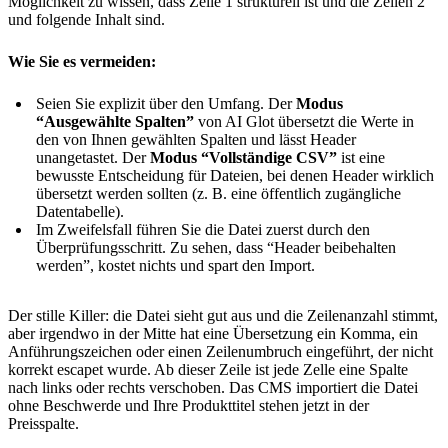
Möglichkeit zu wissen, dass Zeile 1 strukturell ist und die Zeilen 2
und folgende Inhalt sind.
Wie Sie es vermeiden:
Seien Sie explizit über den Umfang. Der
Modus
“Ausgewählte Spalten”
von AI Glot übersetzt die Werte in
den von Ihnen gewählten Spalten und lässt Header
unangetastet. Der
Modus “Vollständige CSV”
ist eine
bewusste Entscheidung für Dateien, bei denen Header wirklich
übersetzt werden sollten (z. B. eine öffentlich zugängliche
Datentabelle).
Im Zweifelsfall führen Sie die Datei zuerst durch den
Überprüfungsschritt. Zu sehen, dass “Header beibehalten
werden”, kostet nichts und spart den Import.
Der stille Killer: die Datei sieht gut aus und die Zeilenanzahl stimmt,
aber irgendwo in der Mitte hat eine Übersetzung ein Komma, ein
Anführungszeichen oder einen Zeilenumbruch eingeführt, der nicht
korrekt escapet wurde. Ab dieser Zeile ist jede Zelle eine Spalte
nach links oder rechts verschoben. Das CMS importiert die Datei
ohne Beschwerde und Ihre Produkttitel stehen jetzt in der
Preisspalte.