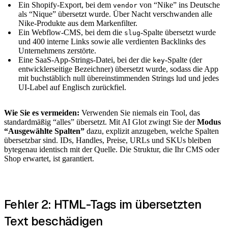
Ein Shopify-Export, bei dem
von “Nike” ins Deutsche
vendor
als “Nique” übersetzt wurde. Über Nacht verschwanden alle
Nike-Produkte aus dem Markenfilter.
Ein Webflow-CMS, bei dem die
-Spalte übersetzt wurde
slug
und 400 interne Links sowie alle verdienten Backlinks des
Unternehmens zerstörte.
Eine SaaS-App-Strings-Datei, bei der die
-Spalte (der
key
entwicklerseitige Bezeichner) übersetzt wurde, sodass die App
mit buchstäblich null übereinstimmenden Strings lud und jedes
UI-Label auf Englisch zurückfiel.
Wie Sie es vermeiden:
Verwenden Sie niemals ein Tool, das
standardmäßig “alles” übersetzt. Mit AI Glot zwingt Sie der
Modus
“Ausgewählte Spalten”
dazu, explizit anzugeben, welche Spalten
übersetzbar sind. IDs, Handles, Preise, URLs und SKUs bleiben
bytegenau identisch mit der Quelle. Die Struktur, die Ihr CMS oder
Shop erwartet, ist garantiert.
Fehler 2: HTML-Tags im übersetzten
Text beschädigen