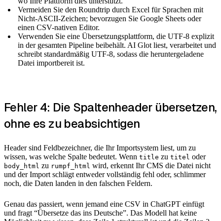
wo Ihre Plattform dies unterstützt.
Vermeiden Sie den Roundtrip durch Excel für Sprachen mit
Nicht-ASCII-Zeichen; bevorzugen Sie Google Sheets oder
einen CSV-nativen Editor.
Verwenden Sie eine Übersetzungsplattform, die UTF-8 explizit
in der gesamten Pipeline beibehält. AI Glot liest, verarbeitet und
schreibt standardmäßig UTF-8, sodass die heruntergeladene
Datei importbereit ist.
Fehler 4: Die Spaltenheader übersetzen,
ohne es zu beabsichtigen
Header sind Feldbezeichner, die Ihr Importsystem liest, um zu
wissen, was welche Spalte bedeutet. Wenn
zu
oder
title
titel
zu
wird, erkennt Ihr CMS die Datei nicht
body_html
rumpf_html
und der Import schlägt entweder vollständig fehl oder, schlimmer
noch, die Daten landen in den falschen Feldern.
Genau das passiert, wenn jemand eine CSV in ChatGPT einfügt
und fragt “Übersetze das ins Deutsche”. Das Modell hat keine